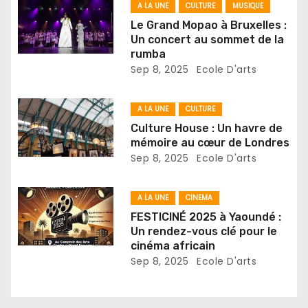
d
A LA UNE
CULTURE
MUSIQUE
e
Le Grand Mopao à Bruxelles :
Un concert au sommet de la
l
rumba
Sep 8, 2025
Ecole D'arts
’
a
A LA UNE
CULTURE
Culture House : Un havre de
r
mémoire au cœur de Londres
Sep 8, 2025
Ecole D'arts
t
i
A LA UNE
CINEMA
FESTICINÉ 2025 à Yaoundé :
c
Un rendez-vous clé pour le
cinéma africain
l
Sep 8, 2025
Ecole D'arts
e