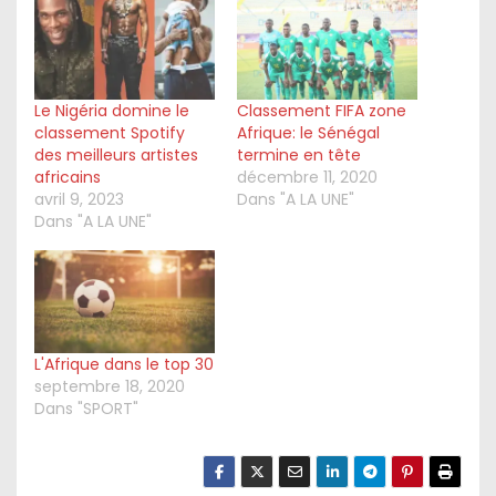
Le Nigéria domine le
Classement FIFA zone
classement Spotify
Afrique: le Sénégal
des meilleurs artistes
termine en tête
africains
décembre 11, 2020
avril 9, 2023
Dans "A LA UNE"
Dans "A LA UNE"
L'Afrique dans le top 30
septembre 18, 2020
Dans "SPORT"