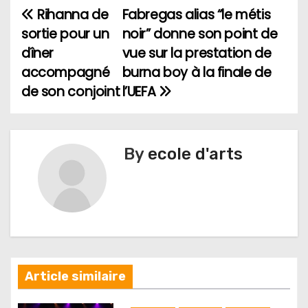
Rihanna de
Fabregas alias “le métis
N
sortie pour un
noir” donne son point de
a
dîner
vue sur la prestation de
accompagné
burna boy à la finale de
v
de son conjoint
l’UEFA
i
g
By
ecole d'arts
a
t
i
o
n
Article similaire