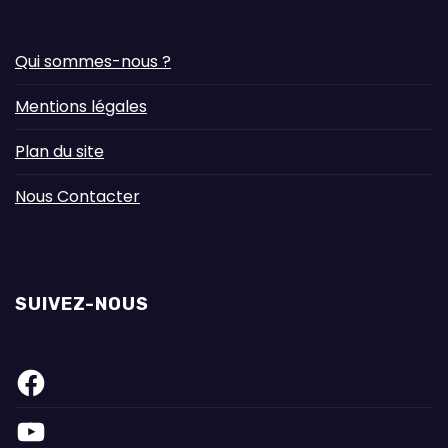
Qui sommes-nous ?
Mentions légales
Plan du site
Nous Contacter
SUIVEZ-NOUS
F
a
c
e
Y
b
o