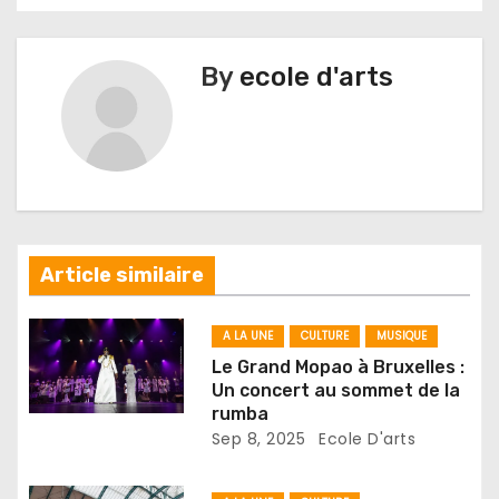
v
i
By
ecole d'arts
g
a
t
i
Article similaire
o
n
A LA UNE
CULTURE
MUSIQUE
Le Grand Mopao à Bruxelles :
d
Un concert au sommet de la
rumba
e
Sep 8, 2025
Ecole D'arts
l