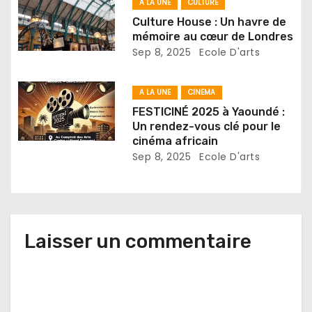
A LA UNE
CULTURE
’
Culture House : Un havre de
mémoire au cœur de Londres
a
Sep 8, 2025
Ecole D'arts
r
A LA UNE
CINEMA
t
FESTICINÉ 2025 à Yaoundé :
Un rendez-vous clé pour le
i
cinéma africain
Sep 8, 2025
Ecole D'arts
c
l
e
Laisser un commentaire