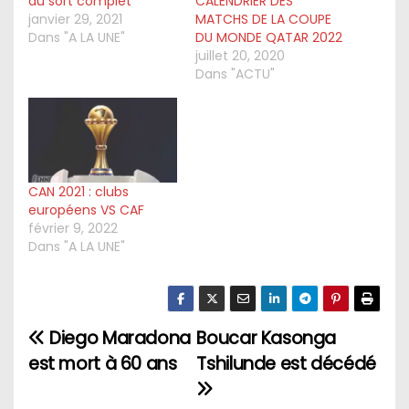
au sort complet
CALENDRIER DES
janvier 29, 2021
MATCHS DE LA COUPE
Dans "A LA UNE"
DU MONDE QATAR 2022
juillet 20, 2020
Dans "ACTU"
CAN 2021 : clubs
européens VS CAF
février 9, 2022
Dans "A LA UNE"
Diego Maradona
Boucar Kasonga
N
est mort à 60 ans
Tshilunde est décédé
a