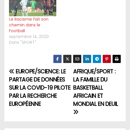
Le Racisme fait son
chemin dans le
Football
septembre 14, 2020
Dans "SPORT"
EUROPE/SCIENCE: LE
AFRIQUE/SPORT :
N
PARTAGE DE DONNÉES
LA FAMILLE DU
a
SUR LA COVID-19 PILOTE
BASKETBALL
PAR LA RECHERCHE
AFRICAIN ET
v
EUROPÉENNE
MONDIAL EN DEUIL
i
g