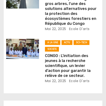
gros arbres, l’une des
t
solutions alternatives pour
la protection des
i
écosystèmes forestiers en
République du Congo
c
Mai 22, 2025
Ecole D'arts
l
A LA UNE
ACTU
SCI-TECH
e
SOCIETE
CONGO : L’initiation des
jeunes à la recherche
scientifique, un levier
d’action pour garantir la
relève de ce secteur.
Mai 22, 2025
Ecole D'arts