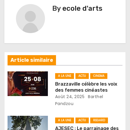
a
By
ecole d'arts
t
i
o
n
Article similaire
d
e
A LA UNE
ACTU
CINEMA
Brazzaville célèbre les voix
l
des femmes cinéastes
Août 24, 2025
Barthel
’
Pandzou
a
A LA UNE
ACTU
REGARD
r
AJESEC : Le parrainage des